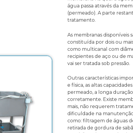
água passa através da mem
(permeado). A parte restan
tratamento.
As membranas disponíveis s
constituída por dois ou ma
como multicanal com diâme
recipientes de aço ou de ma
vai ser tratada sob pressão.
Outras características impor
e física, as altas capacidad
permeado, a longa duração
corretamente. Existe memb
mais, não requerem tratame
dificuldade na manutenção.
como: filtragem de águas d
retirada de gordura de sabã