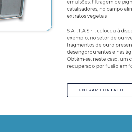
emulsões, filtragem de pig
catalisadores, no campo ali
extratos vegetais.
S.A.I.T.A S.r.l. colocou à di
exemplo, no setor de ourive
fragmentos de ouro presen
desengordurantes e nas ág
Obtém-se, neste caso, um 
recuperado por fusão em fo
ENTRAR CONTATO