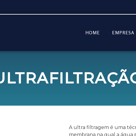
HOME
EMPRESA
ULTRAFILTRAÇÃ
A ultra filtragem é uma téc
membrana na qual a água pa