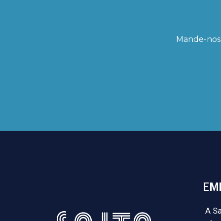
Mande-nos 
EM
A Sa