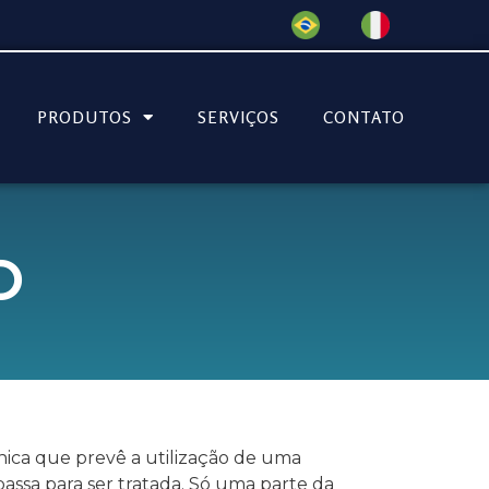
PRODUTOS
SERVIÇOS
CONTATO
O
nica que prevê a utilização de uma
ssa para ser tratada. Só uma parte da